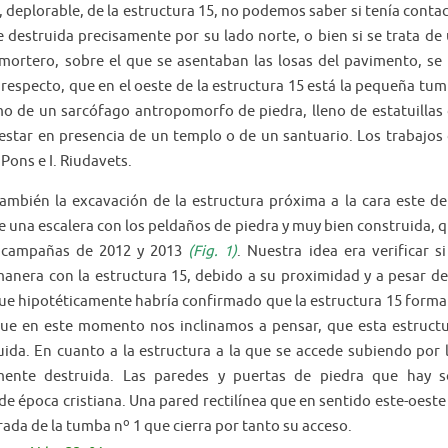
, deplorable, de la estructura 15, no podemos saber si tenía conta
destruida precisamente por su lado norte, o bien si se trata de
mortero, sobre el que se asentaban las losas del pavimento, se
respecto, que en el oeste de la estructura 15 está la pequeña tu
mo de un sarcófago antropomorfo de piedra, lleno de estatuillas
estar en presencia de un templo o de un santuario. Los trabajos
Pons e I. Riudavets.
ambién la excavación de la estructura próxima a la cara este de
e una escalera con los peldaños de piedra y muy bien construida, 
s campañas de 2012 y 2013
(Fig. 1)
. Nuestra idea era verificar si
anera con la estructura 15, debido a su proximidad y a pesar de
 que hipotéticamente habría confirmado que la estructura 15 form
 que en este momento nos inclinamos a pensar, que esta estruct
ida. En cuanto a la estructura a la que se accede subiendo por 
lmente destruida. Las paredes y puertas de piedra que hay 
época cristiana. Una pared rectilínea que en sentido este-oeste
ada de la tumba nº 1 que cierra por tanto su acceso.