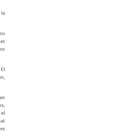
 la
 su
ñas
los
​El
ón,
han
ns,
 el
nat
des