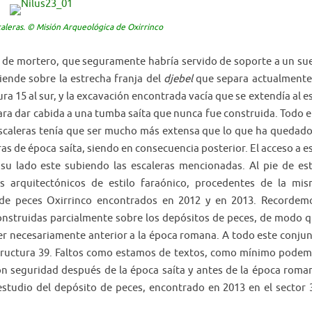
escaleras. © Misión Arqueológica de Oxirrinco
 de mortero, que seguramente habría servido de soporte a un su
iende sobre la estrecha franja del
djebel
que separa actualmente
ura 15 al sur, y la excavación encontrada vacía que se extendía al e
ara dar cabida a una tumba saíta que nunca fue construida. Todo e
escaleras tenía que ser mucho más extensa que lo que ha quedado
s de época saíta, siendo en consecuencia posterior. El acceso a e
r su lado este subiendo las escaleras mencionadas. Al pie de es
s arquitectónicos de estilo faraónico, procedentes de la mi
 de peces Oxirrinco encontrados en 2012 y en 2013. Recordem
nstruidas parcialmente sobre los depósitos de peces, de modo 
r necesariamente anterior a la época romana. A todo este conju
ructura 39. Faltos como estamos de textos, como mínimo pode
on seguridad después de la época saíta y antes de la época roma
tudio del depósito de peces, encontrado en 2013 en el sector 