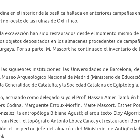
ina en el interior de la basílica hallada en anteriores campañas en
l noroeste de las ruinas de Oxirrinco.
e la excavación han sido restaurados desde el momento mismo de
 los objetos depositados en los almacenes procedentes de campa
Burgaya. Por su parte, M. Mascort ha continuado el inventario de 
s siguientes instituciones: las Universidades de Barcelona, de ​
; el Museo Arqueológico Nacional de Madrid (Ministerio de Educaci
la Generalidad de Cataluña; y la Sociedad Catalana de Egiptología.
dró, actuando como delegado suyo el Prof. Hassan Amer. También 
rs Codina, Marguerite Erroux-Morfin, Maite Mascort, Esther Po
zalez; la antropóloga Bibiana Agustí; el arquitecto Eloy Algorri;
 van Neer; el topógrafo Antonio López Cano; y el restaurador Ber
ión el inspector jefe del almacén del Ministerio de Antigüeda
ok.