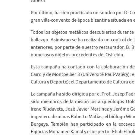
cabeza.
Por último, ha sido practicado un sondeo por D. Cod
gran villa-convento de época bizantina situada en e
Todos los objetos metálicos descubiertos durant
hallazgo. Asimismo se ha realizado un control de
anteriores, por parte de nuestro restaurador, B. 
numerosos objetos procedentes del Osireion.
Esta campaña ha contado con la colaboración de la
Cairo y de Montpellier 3 (Université Paul-Valéry)
Cultura y Deporte); el Departamento de Cultura de 
La campaña ha sido dirigida por el Prof. Josep Pa
sido miembros de la misión los arqueólogos Dolo
Irene Riudavets, José Javier Martínez y Jerôme Gon
ingeniero de minas Roberto Matías; el biólogo Wim
Burgaya. También han participado en la excavac
Egipcias Mohamed Kamal y el inspector Ehab Elbol