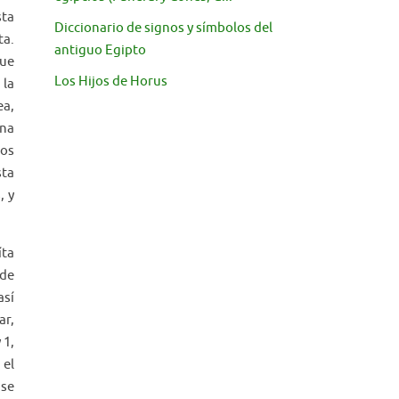
sta
Diccionario de signos y símbolos del
ta.
antiguo Egipto
que
Los Hijos de Horus
 la
ea,
una
mos
sta
, y
íta
 de
así
ar,
 1,
 el
 se