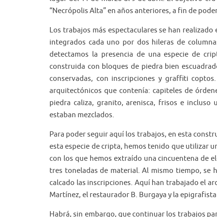
“Necrópolis Alta” en años anteriores, a fin de pode
Los trabajos más espectaculares se han realizado e
integrados cada uno por dos hileras de columna
detectamos la presencia de una especie de crip
construida con bloques de piedra bien escuadra
conservadas, con inscripciones y graffiti copto
arquitectónicos que contenía: capiteles de órden
piedra caliza, granito, arenisca, frisos e inclu
estaban mezclados.
Para poder seguir aquí los trabajos, en esta cons
esta especie de cripta, hemos tenido que utilizar 
con los que hemos extraído una cincuentena de el
tres toneladas de material. Al mismo tiempo, se h
calcado las inscripciones. Aquí han trabajado el ar
Martínez, el restaurador B. Burgaya y la epigrafist
Habrá, sin embargo, que continuar los trabajos pa