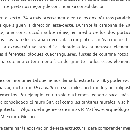
r interpretarlos mejor y de continuar su consolidación.
n el sector 24, y más precisamente entre los dos pórticos paralel
s que siguen la dirección este-oeste. Durante la campaña de 2
ta, una construcción subterránea, en medio de los dos pórtic
dos. Las paredes estaban decoradas con pinturas más o menos b
s. La excavación se hizo difícil debido a los numerosos elemen
es diferentes, bloques cuadrangulares, fustes de columna rotos
so una columna entera monolítica de granito. Todos estos elemen
trucción monumental que hemos llamado estructura 38, y poder vac
una vagoneta tipo
Decauville
con sus raíles, un trípode y un polipas
ementos. Por ejemplo, en un solo día hemos llegado a sacar más
a consolidado el muro Sur, así como las pinturas murales, y se 
quitecto E. Algorri, el ingeniero de minas R. Matías, el arqueólogo
a M. Erroux-Morfin.
ra terminar la excavación de esta estructura, para comprender me