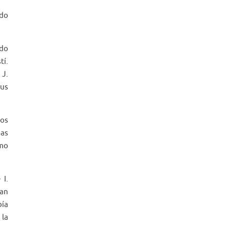
ado
ado
tí.
 J.
sus
mos
mas
smo
 I.
ían
bía
 la