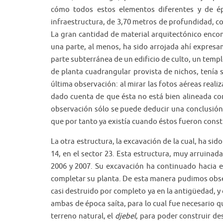
cómo todos estos elementos diferentes y de ép
infraestructura, de 3,70 metros de profundidad, co
La gran cantidad de material arquitectónico enco
una parte, al menos, ha sido arrojada ahí expresa
parte subterránea de un edificio de culto, un temp
de planta cuadrangular provista de nichos, tenía 
última observación: al mirar las fotos aéreas reali
dado cuenta de que ésta no está bien alineada con
observación sólo se puede deducir una conclusión:
que por tanto ya existía cuando éstos fueron const
La otra estructura, la excavación de la cual, ha sid
14, en el sector 23. Esta estructura, muy arruina
2006 y 2007. Su excavación ha continuado hacia el
completar su planta. De esta manera pudimos obser
casi destruido por completo ya en la antigüedad, y 
ambas de época saíta, para lo cual fue necesario q
terreno natural, el
djebel
, para poder construir de