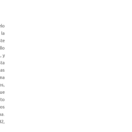
elo
 la
ste
llo
, y
sta
tas
sma
os,
que
nto
mos
na.
32,