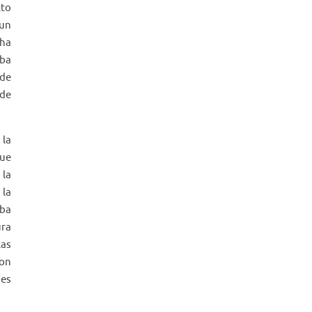
cto
 un
 ha
mba
 de
 de
 la
que
 la
 la
aba
ura
las
son
 es