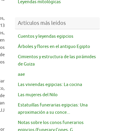
Leyendas mitológicas
os,
Artículos más leídos
013
os,
Cuentos y leyendas egipcios
ien
Árboles y flores en el antiguo Egipto
tos
 de
Cimientos y estructura de las pirámides
tos
de Guiza
aae
iar
Las viviendas egipcias: La cocina
to,
Las mujeres del Nilo
 de
han
Estatuillas funerarias egipcias: Una
 JJ
aproximación a su conce...
Notas sobre los conos funerarios
jor
egipcios (Funerary Cones, G...