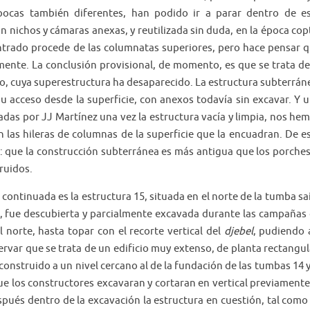
ocas también diferentes, han podido ir a parar dentro de e
n nichos y cámaras anexas, y reutilizada sin duda, en la época cop
ntrado procede de las columnatas superiores, pero hace pensar 
mente. La conclusión provisional, de momento, es que se trata de
lo, cuya superestructura ha desaparecido. La estructura subterrán
su acceso desde la superficie, con anexos todavía sin excavar. Y 
zadas por JJ Martínez una vez la estructura vacía y limpia, nos he
 las hileras de columnas de la superficie que la encuadran. De e
 que la construcción subterránea es más antigua que los porches
ruidos.
o continuada es la estructura 15, situada en el norte de la tumba sa
da, fue descubierta y parcialmente excavada durante las campañas
 norte, hasta topar con el recorte vertical del
djebel
, pudiendo 
var que se trata de un edificio muy extenso, de planta rectangul
construido a un nivel cercano al de la fundación de las tumbas 14 y
ue los constructores excavaran y cortaran en vertical previamente
spués dentro de la excavación la estructura en cuestión, tal como