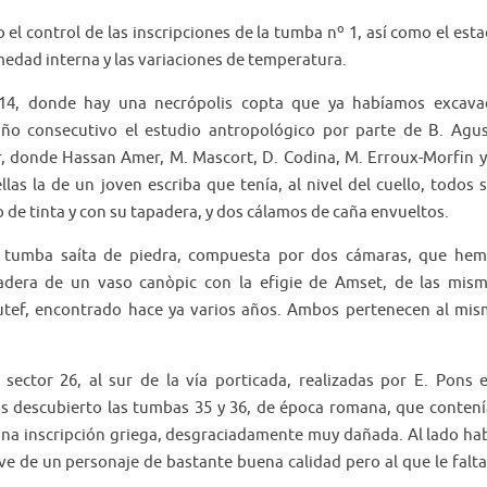
el control de las inscripciones de la tumba nº 1, así como el est
medad interna y las variaciones de temperatura.
a 14, donde hay una necrópolis copta que ya habíamos excav
o consecutivo el estudio antropológico por parte de B. Agus
r, donde Hassan Amer, M. Mascort, D. Codina, M. Erroux-Morfin y
s la de un joven escriba que tenía, al nivel del cuello, todos 
 de tinta y con su tapadera, y dos cálamos de caña envueltos.
 tumba saíta de piedra, compuesta por dos cámaras, que he
dera de un vaso canòpic con la efigie de Amset, de las mis
tef, encontrado hace ya varios años. Ambos pertenecen al mi
ector 26, al sur de la vía porticada, realizadas por E. Pons e
os descubierto las tumbas 35 y 36, de época romana, que conten
 una inscripción griega, desgraciadamente muy dañada. Al lado ha
e de un personaje de bastante buena calidad pero al que le falta