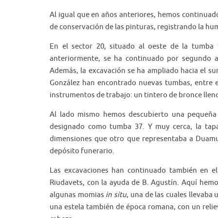
Al igual que en años anteriores, hemos continuado 
de conservación de las pinturas, registrando la hu
En el sector 20, situado al oeste de la tumb
anteriormente, se ha continuado por segundo añ
Además, la excavación se ha ampliado hacia el su
González han encontrado nuevas tumbas, entre ella
instrumentos de trabajo: un tintero de bronce lleno
Al lado mismo hemos descubierto una pequeña
designado como tumba 37. Y muy cerca, la tapa
dimensiones que otro que representaba a Duamu
depósito funerario.
Las excavaciones han continuado también en el s
Riudavets, con la ayuda de B. Agustín. Aquí hem
algunas momias
in situ
, una de las cuales llevaba
una estela también de época romana, con un reliev