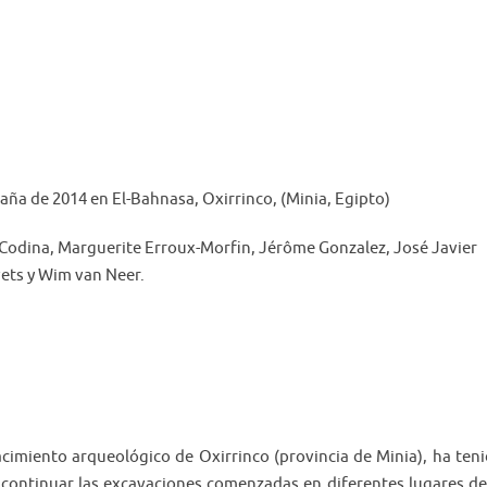
ña de 2014 en El-Bahnasa, Oxirrinco, (Minia, Egipto)
 Codina, Marguerite Erroux-Morfin, Jérôme Gonzalez, José Javier
vets y Wim van Neer.
cimiento arqueológico de Oxirrinco (provincia de Minia), ha ten
ra continuar las excavaciones comenzadas en diferentes lugares de