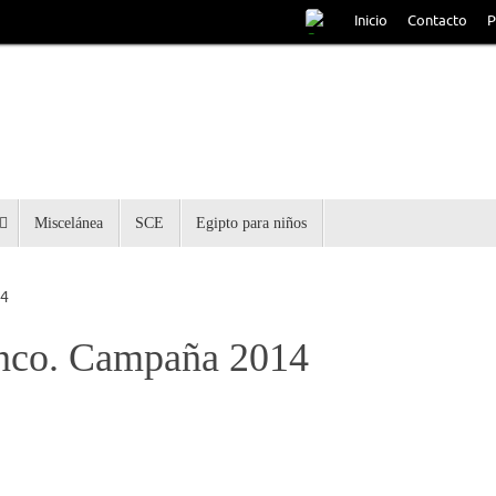
Inicio
Contacto
P
Miscelánea
SCE
Egipto para niños
14
inco. Campaña 2014