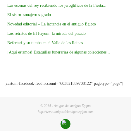
Las escenas del rey recibiendo los jeroglíficos de la Fiesta...
El sistro: sonajero sagrado
Novedad editorial – La lactancia en el antiguo Egipto
Los retratos de El Fayum: la mirada del pasado
Nefertari y su tumba en el Valle de las Reinas
¡Aquí estamos! Estatuillas funerarias de algunas colecciones...
[custom-facebook-feed account="603821889708122" pagetype="page"]
© 2014 - Amigos del antiguo Egipto
http://www.amigosdelantiguoegipto.com