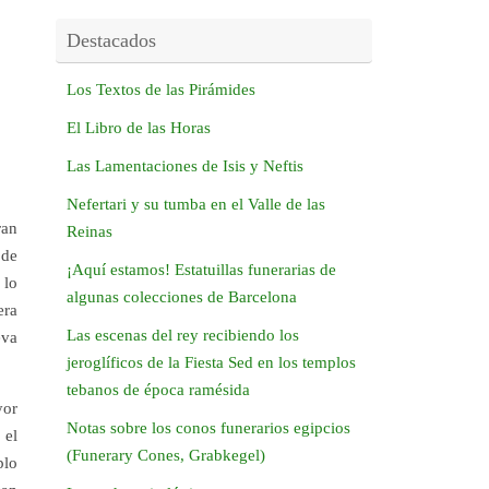
Destacados
Los Textos de las Pirámides
El Libro de las Horas
Las Lamentaciones de Isis y Neftis
Nefertari y su tumba en el Valle de las
ran
Reinas
 de
¡Aquí estamos! Estatuillas funerarias de
 lo
algunas colecciones de Barcelona
era
Las escenas del rey recibiendo los
eva
jeroglíficos de la Fiesta Sed en los templos
tebanos de época ramésida
yor
Notas sobre los conos funerarios egipcios
 el
(Funerary Cones, Grabkegel)
plo