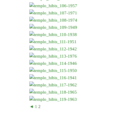
◄
1
2