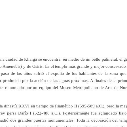
rna ciudad de Kharga se encuentra, en medio de un bello palmeral, el g
o Amenebis) y de Osiris. Es el templo más grande y mejor conservado
 paso de los años sufrió el expolio de los habitantes de la zona que
n producida por la acción de las aguas próximas. A finales de la prim
nte remontado por un equipo del Museo Metropolitano de Arte de Nu
a dinastía XXVI en tiempo de Psamético II (595-589 a.C.), pero la ma
 rey persa Darío I (522-486 a.C.). Posteriormente fue agrandado bajo
ñadió dos grandes puertas monumentales. Toda la decoración del tem