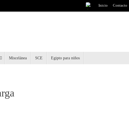
Inicio
Contacto
Miscelánea
SCE
Egipto para niños
arga