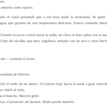
ven:
ue amarás como esposo.
baño al canal pensando que a esa hora nadie la molestaría. Se quitó 
l agua que gozaba de una temperatura deliciosa. Estuvo nadando dura
. Cuando la joven volvió hacia la orilla, un chico le hizo señas con la m
el hijo del alcalde, que muy orgulloso, armado con un arco y unas flech
arido
– contestó el joven
.
chó el ruido de un aleteo. Un halcón bajó hacia el suelo a gran veloci
o subió al cielo.
 el halcón, Nitocris gritó:
rus, el protector del faraón. Nadie puede matarlo.