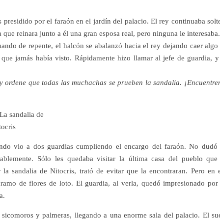
presidido por el faraón en el jardín del palacio. El rey continuaba solt
 que reinara junto a él una gran esposa real, pero ninguna le interesaba.
uando de repente, el halcón se abalanzó hacia el rey dejando caer algo
a que jamás había visto. Rápidamente hizo llamar al jefe de guardia, y
 y ordene que todas las muchachas se prueben la sandalia. ¡Encuentre
cuando vio a dos guardias cumpliendo el encargo del faraón. No dudó
ablemente. Sólo les quedaba visitar la última casa del pueblo que
r la sandalia de Nitocris, trató de evitar que la encontraran. Pero en 
amo de flores de loto. El guardia, al verla, quedó impresionado por
a.
, sicomoros y palmeras, llegando a una enorme sala del palacio. El su