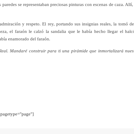
 paredes se representaban preciosas pinturas con escenas de caza. Allí,
dmiración y respeto. El rey, portando sus insignias reales, la tomó de
a, el faraón le calzó la sandalia que le había hecho llegar el halc
 había enamorado del faraón.
eal. Mandaré construir para ti una pirámide que inmortalizará nues
pagetype="page"]