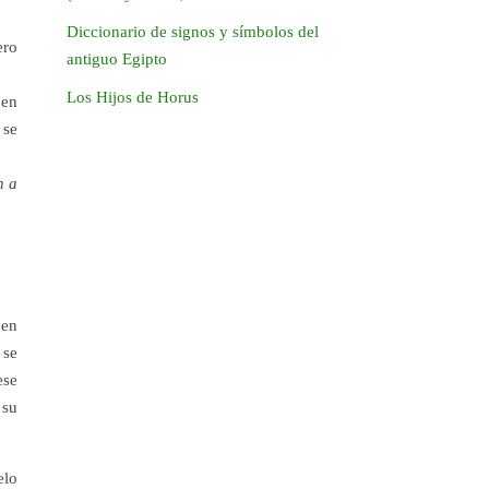
Diccionario de signos y símbolos del
ero
antiguo Egipto
Los Hijos de Horus
 en
 se
n a
 en
 se
ese
 su
elo