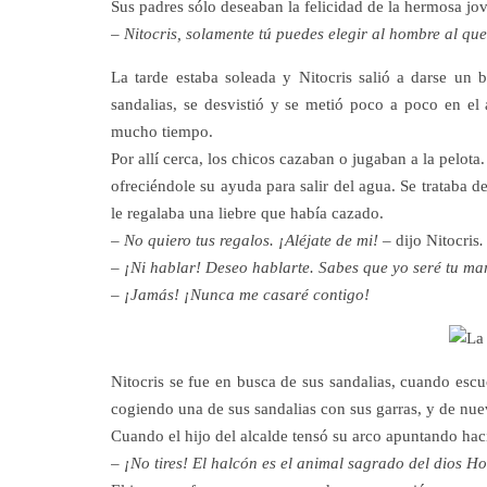
Sus padres sólo deseaban la felicidad de la hermosa jo
– Nitocris, solamente tú puedes elegir al hombre al q
La tarde estaba soleada y Nitocris salió a darse un 
sandalias, se desvistió y se metió poco a poco en e
mucho tiempo.
Por allí cerca, los chicos cazaban o jugaban a la pelota
ofreciéndole su ayuda para salir del agua. Se trataba d
le regalaba una liebre que había cazado.
– No quiero tus regalos. ¡Aléjate de mi!
– dijo Nitocris
.
– ¡Ni hablar! Deseo hablarte. Sabes que yo seré tu m
– ¡Jamás! ¡Nunca me casaré contigo!
Nitocris se fue en busca de sus sandalias, cuando escu
cogiendo una de sus sandalias con sus garras, y de nuev
Cuando el hijo del alcalde tensó su arco apuntando hacia
– ¡No tires! El halcón es el animal sagrado del dios Ho