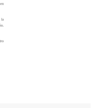
 en
 la
ón.
tro