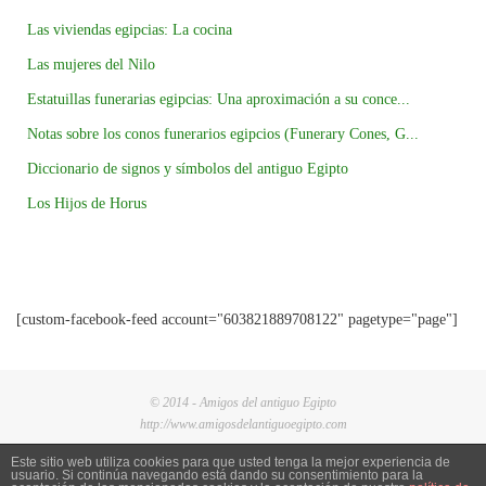
Las viviendas egipcias: La cocina
Las mujeres del Nilo
Estatuillas funerarias egipcias: Una aproximación a su conce...
Notas sobre los conos funerarios egipcios (Funerary Cones, G...
Diccionario de signos y símbolos del antiguo Egipto
Los Hijos de Horus
[custom-facebook-feed account="603821889708122" pagetype="page"]
© 2014 - Amigos del antiguo Egipto
http://www.amigosdelantiguoegipto.com
Este sitio web utiliza cookies para que usted tenga la mejor experiencia de
usuario. Si continúa navegando está dando su consentimiento para la