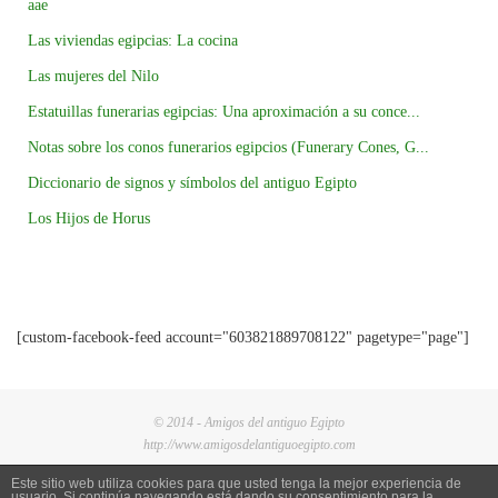
aae
Las viviendas egipcias: La cocina
Las mujeres del Nilo
Estatuillas funerarias egipcias: Una aproximación a su conce...
Notas sobre los conos funerarios egipcios (Funerary Cones, G...
Diccionario de signos y símbolos del antiguo Egipto
Los Hijos de Horus
[custom-facebook-feed account="603821889708122" pagetype="page"]
© 2014 - Amigos del antiguo Egipto
http://www.amigosdelantiguoegipto.com
Este sitio web utiliza cookies para que usted tenga la mejor experiencia de
usuario. Si continúa navegando está dando su consentimiento para la