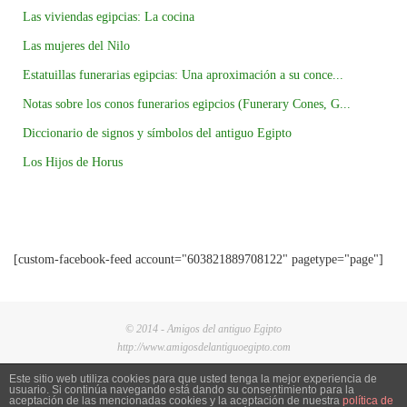
Las viviendas egipcias: La cocina
Las mujeres del Nilo
Estatuillas funerarias egipcias: Una aproximación a su conce...
Notas sobre los conos funerarios egipcios (Funerary Cones, G...
Diccionario de signos y símbolos del antiguo Egipto
Los Hijos de Horus
[custom-facebook-feed account="603821889708122" pagetype="page"]
© 2014 - Amigos del antiguo Egipto
http://www.amigosdelantiguoegipto.com
Este sitio web utiliza cookies para que usted tenga la mejor experiencia de
usuario. Si continúa navegando está dando su consentimiento para la
aceptación de las mencionadas cookies y la aceptación de nuestra
política de