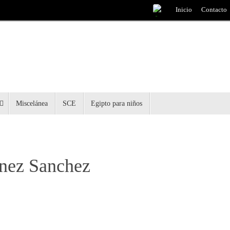
Inicio
Contacto
Miscelánea
SCE
Egipto para niños
ínez Sanchez