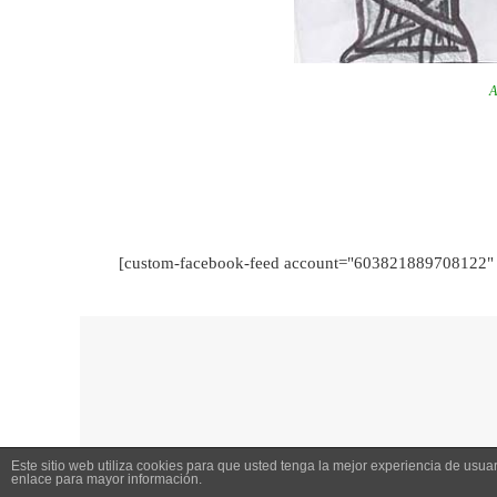
A
[custom-facebook-feed account="603821889708122" 
Este sitio web utiliza cookies para que usted tenga la mejor experiencia de us
enlace para mayor información.