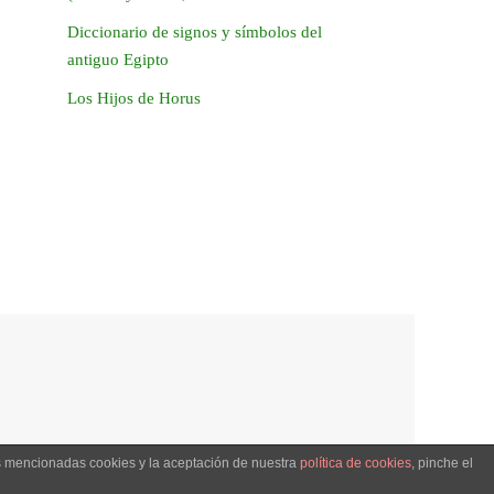
Diccionario de signos y símbolos del
antiguo Egipto
Los Hijos de Horus
as mencionadas cookies y la aceptación de nuestra
política de cookies
, pinche el
Creado con
Tempera
&
WordPress.