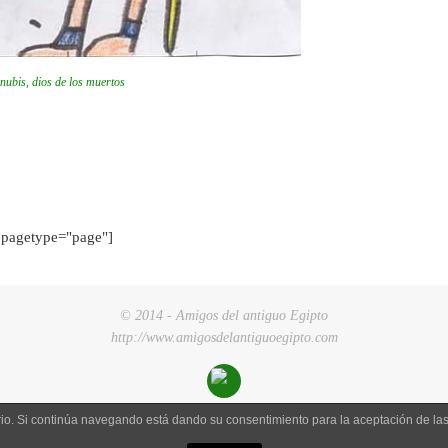
nubis, dios de los muertos
pagetype="page"]
© 2014 - Amigos del antiguo Egipto
http://www.amigosdelantiguoegipto.com
uario. Si continúa navegando está dando su consentimiento para la aceptación de l