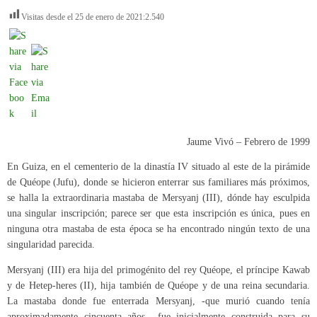
Visitas desde el 25 de enero de 2021:
2.540
Jaume Vivó – Febrero de 1999
En Guiza, en el cementerio de la dinastía IV situado al este de la pirámide
de Quéope (Jufu), donde se hicieron enterrar sus familiares más próximos,
se halla la extraordinaria mastaba de Mersyanj (III), dónde hay esculpida
una singular inscripción; parece ser que esta inscripción es única, pues en
ninguna otra mastaba de esta época se ha encontrado ningún texto de una
singularidad parecida.
Mersyanj (III) era hija del primogénito del rey Quéope, el príncipe Kawab
y de Hetep-heres (II), hija también de Quéope y de una reina secundaria.
La mastaba donde fue enterrada Mersyanj, -que murió cuando tenía
aproximadamente cincuenta años-, fue inicialmente construida para su