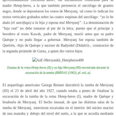
madre Hetep-heres, a la que también pertenecía el sarcófago de granito
negro, donde se depositaron los restos de Mersyanj, tal como lo indican los
textos verticales grabados sobre las cuatro esquinas del sarcófago:
“yo lo he
dado (el sarcófago) a la hija y esposa real Mersyanj”
. La denominación de
“hija real” no debe tomarse al pie de la letra, puesto que el príncipe y
heredero al trono Kawab, padre de Mersyanj, murió antes que su padre
Quéope y no pudo llegar a gobernar. Mersyanj fue esposa también de
Quefrén, -hijo de Quéope y sucesor de Radyedef (Didufri)-, constructor de
la segunda pirámide de Guiza, a quien dio varios hijos.
Estatua de la reina Hetep-heres (II) y su hija Mersyanj (III) encontrada durante la
excavación de la tumba (
BMFA
61 (1963), pl. xvii, a).
El arqueólogo americano George Reisner descubrió la tumba de Mersyanj
(III) el 23 de abril del año 1927, cuando estaba a punto de finalizar la
excavación de la tumba de la reina Hetep-heres (I), madre de Quéope y
bisabuela de Mersyanj. El hecho inusual, de que las distintas salas de la
tumba de Mersyanj, estuvieran excavadas en el interior del núcleo macizo
de una mastaba y debajo del nivel del suelo, a la que se accedía mediante