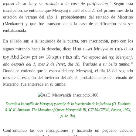
reposo de su ka y su traslado a la casa de purificación.”
Según esta
inscripción, se entiende que Mersyanj murió el día 21 del primer mes de la
estación de verano del año 1, probablemente del reinado de Micerino
(Menkaure) y que fue transportada a la casa de purificación para ser
embalsamada.
En el lado sur, a la izquierda de la puerta, otra inscripción, pero con los
Hmt nswt Mr.sy-anx (m)-xt sp
signos mirando hacia la derecha, dice:
tpy Abd 2-nw prt sw 18 xpt.s r is.s nfr
,
“la esposa del rey, Mersyanj,
año después del 1, mes 2 de Peret, día 18. Traslado a su bella tumba.”
Donde se entiende que la esposa del rey, Mersyanj, el día 18 del segundo
mes de la estación del invierno del año 2, probablemente del reinado de
Micerino, fue enterrada en su tumba.
Entrada a la capilla de Mersyanj y detalle de la inscripción de la fachada (D. Dunham
& W. K. Simpson,
The Mastaba of Queen Mersyankh III, G7350-G7540
, Boston, 1974,
pl. Ic, IIa).
Confrontando las dos inscripciones y haciendo un pequeño cálculo,