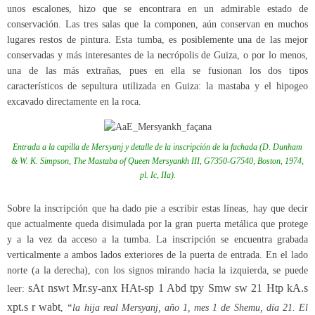
unos escalones, hizo que se encontrara en un admirable estado de
conservación. Las tres salas que la componen, aún conservan en muchos
lugares restos de pintura. Esta tumba, es posiblemente una de las mejor
conservadas y más interesantes de la necrópolis de Guiza, o por lo menos,
una de las más extrañas, pues en ella se fusionan los dos tipos
característicos de sepultura utilizada en Guiza: la mastaba y el hipogeo
excavado directamente en la roca.
Entrada a la capilla de Mersyanj y detalle de la inscripción de la fachada (D. Dunham
& W. K. Simpson,
The Mastaba of Queen Mersyankh III, G7350-G7540
, Boston, 1974,
pl. Ic, IIa).
Sobre la inscripción que ha dado pie a escribir estas líneas, hay que decir
que actualmente queda disimulada por la gran puerta metálica que protege
y a la vez da acceso a la tumba. La inscripción se encuentra grabada
verticalmente a ambos lados exteriores de la puerta de entrada. En el lado
norte (a la derecha), con los signos mirando hacia la izquierda, se puede
sAt nswt Mr.sy-anx HAt-sp 1 Abd tpy Smw sw 21 Htp kA.s
leer:
xpt.s r wabt
,
“la hija real Mersyanj, año 1, mes 1 de Shemu, día 21. El