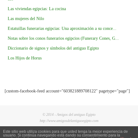
Las viviendas egipcias: La cocina
Las mujeres del Nilo
Estatuillas funerarias egipcias: Una aproximación a su conce...
Notas sobre los conos funerarios egipcios (Funerary Cones, G...
Diccionario de signos y símbolos del antiguo Egipto
Los Hijos de Horus
[custom-facebook-feed account="603821889708122" pagetype="page"]
© 2014 - Amigos del antiguo Egipto
http://www.amigosdelantiguoegipto.com
Este sitio web utiliza cookies para que usted tenga la mejor experiencia de
usuario. Si continúa navegando está dando su consentimiento para la