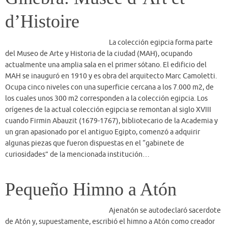
los cuales unos 300 m2 corresponden a la colección egipcia. Los
orígenes de la actual colección egipcia se remontan al siglo XVIII
cuando Firmin Abauzit (1679-1767), bibliotecario de la Academia y
un gran apasionado por el antiguo Egipto, comenzó a adquirir
algunas piezas que fueron dispuestas en el “gabinete de
curiosidades” de la mencionada institución…
Pequeño Himno a Atón
Ajenatón se autodeclaró sacerdote
de Atón y, supuestamente, escribió el himno a Atón como creador
del Mundo y responsable del orden y la vida tanto en Egipto como
en las tierras extranjeras. Ciertos pasajes del himno tienen gran
parecido con el salmo 104 del Libro de los Salmos del Antiguo
Testamento, posiblemente por las influencias egipcias en la propia
religión cristiana. Este himno, conocido como Pequeño Himno a
Atón, está representado en las tumbas de Any – secretario real-
(TA23), Merira – Sumo sacerdote – (TA4), Apy – Administrador –
(TA10), Tutu – Chambelán – (TA8) y Mahu – Jefe de la guardia –
(TA9). La diferencia entre las distintas versiones es que en las dos