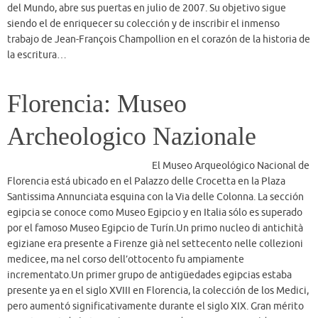
Archeologico Nazionale
El Museo Arqueológico Nacional de
Florencia está ubicado en el Palazzo delle Crocetta en la Plaza
Santissima Annunciata esquina con la Via delle Colonna. La sección
egipcia se conoce como Museo Egipcio y en Italia sólo es superado
por el famoso Museo Egipcio de Turín.Un primo nucleo di antichità
egiziane era presente a Firenze già nel settecento nelle collezioni
medicee, ma nel corso dell’ottocento fu ampiamente
incrementato.Un primer grupo de antigüedades egipcias estaba
presente ya en el siglo XVIII en Florencia, la colección de los Medici,
pero aumentó significativamente durante el siglo XIX. Gran mérito
en este sentido lo tuvo el Gran Duque de Toscana, Leopoldo II,
quien, además de comprar las colecciones financió, junto a Carlos X,
rey de Francia, una expedición…
Frankfurt: Museo
Liebieghaus de Escultura