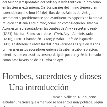
primeras eran los adoradores quienes llevaban a cabo la oración,
mientras que en las otras tres era dirigida por el rey. Se ha tomado
como base la versión de la tumba de Apy…
Hombes, sacerdotes y dioses
– Una introducción
Tratar el Valle del Nilo supone
estudiar una tierra que a menudo se nos antoja muy poblada. Según
algunos autores, muy por el contrario, en los primeros tiempos,
Egipto estaba poblado por 100.000 o 200.000 habitantes que
ascendieron progresivamente. En Las dos primeras Dinastías el país
tenía ya 2.000.000 de habitantes y llegó a alcanzar, a finales del
Reino Nuevo, de 2.900.000 a 4.500.000. Finalmente, el período
grecorromano es el momento de mayor número de residentes,
entonces Egipto tenía una población de 7.000.000 a 7.500.000. Ellos
vivieron en una estrecha franja fértil, de aproximadamente 24.808
Km2 que lindaba con los desiertos líbico y arábigo, donde se