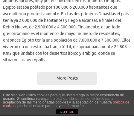
situaron las necrópolis…
More Posts
[custom-facebook-feed account="603821889708122"
pagetype="page"]
© 2014 - Amigos del antiguo Egipto
http://www.amigosdelantiguoegipto.com
Este sitio web utiliza cookies para que usted tenga la mejor experiencia de
usuario. Si continúa navegando está dando su consentimiento para la
aceptación de las mencionadas cookies y la aceptación de nuestra
política de
Creado con
Tempera
&
WordPress.
cookies
, pinche el enlace para mayor información.
ACEPTAR