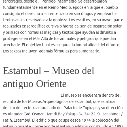
Estambul – Museo del
antiguo Oriente
El museo se encuentra dentro del
recinto de los Museos Arqueológicos de Estambul, que se situan
dentro del recinto amurallado del Palacio de Topkapi, y su dirección
es Alemdar Cad. Osman Hamdi Bey Yokuşu Sk, 34122, Sultanahmet /
Fatih, Estambul. El edificio que ocupa desde 1974 la colección del
antiguo oriente, corresponde al antiguo edificio construido en 1883
por orden de Osman Hamdi Bey como Escuela de Bellas Artes
(Sanayi-i-Nefise Mektebi), por el arquitecto Vallaury Alexander,
quien también contruirià más tarde el edificio clásico del Museo
Arqueológico que alberga hoy la colección de arte Griego, Romano y
Bizantino…
Figeac: Musée Champollion