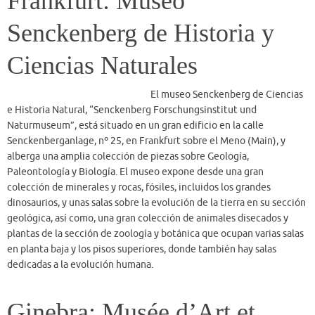
Senckenberganlage, nº 25, en Frankfurt sobre el Meno (Main), y
alberga una amplia colección de piezas sobre Geología,
Paleontología y Biología. El museo expone desde una gran
colección de minerales y rocas, fósiles, incluidos los grandes
dinosaurios, y unas salas sobre la evolución de la tierra en su sección
geológica, así como, una gran colección de animales disecados y
plantas de la sección de zoología y botánica que ocupan varias salas
en planta baja y los pisos superiores, donde también hay salas
dedicadas a la evolución humana.
Ginebra: Musée d’Art et
d’Histoire
La colección egipcia forma parte
del Museo de Arte y Historia de la ciudad (MAH), ocupando
actualmente una amplia sala en el primer sótano. El edificio del
MAH se inauguró en 1910 y es obra del arquitecto Marc Camoletti.
Ocupa cinco niveles con una superficie cercana a los 7.000 m2, de