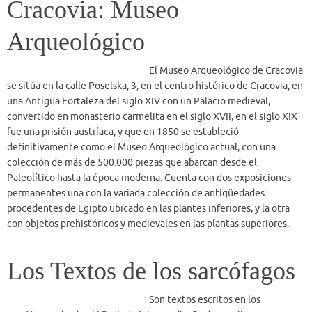
definitivamente como el Museo Arqueológico actual, con una
colección de más de 500.000 piezas que abarcan desde el
Paleolítico hasta la época moderna. Cuenta con dos exposiciones
permanentes una con la variada colección de antigüedades
procedentes de Egipto ubicado en las plantes inferiores, y la otra
con objetos prehistóricos y medievales en las plantas superiores.
Los Textos de los sarcófagos
Son textos escritos en los
sarcófagos, desde el I Período Intermedio. Se desarrollaron
fundamentalmente en el Reino Medio, época en la que el pueblo
consiguió el derecho a ser enterrado en sarcófagos y emplear los
textos antes reservados a la nobleza. Los escritos, en su mayor parte
realizados en jeroglífica cursiva o hierática, son de inspiración solar
y osiríaca con fórmulas mágicas y textos que ayudan al difunto a
protegerse en el Más Allá de los animales y peligros que puedan
acecharle. El objetivo final es asegurar la inmortalidad del difunto.
Los textos incluyen además fórmulas para alimentarlo.