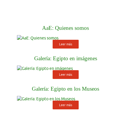
Galería: Egipto en imágenes
Leer más
Galería: Egipto en los Museos
Leer más
Cracovia: Museo
Arqueológico
El Museo Arqueológico de Cracovia
se sitúa en la calle Poselska, 3, en el centro histórico de Cracovia, en
una Antigua Fortaleza del siglo XIV con un Palacio medieval,
convertido en monasterio carmelita en el siglo XVII, en el siglo XIX
fue una prisión austríaca, y que en 1850 se estableció