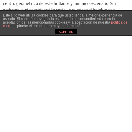
© 2014 - Amigos del antiguo Egipto
Este sitio web utiliza cookies para que usted tenga la mejor experiencia de
usuario. Si continúa navegando está dando su consentimiento para la
http://www.amigosdelantiguoegipto.com
aceptación de las mencionadas cookies y la aceptación de nuestra
política de
cookies
, pinche el enlace para mayor información.
ACEPTAR
Creado con
Tempera
&
WordPress.