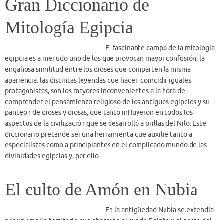
especialistas como a principiantes en el complicado mundo de las
divinidades egipcias y, por ello…
El culto de Amón en Nubia
En la antigüedad Nubia se extendía
por un amplio territorio que abarcaba el sur de Egipto y el norte del
Sudán; su frontera se estableció al norte con el primer nomo del
Alto Egipto, ubicado en lo que hoy conocemos como Asuán. Esta
proximidad geográfica fue una de las causas de el intercambio
religioso entre ambas culturas y, entre otros aspectos a destacar,
rescataremos la influencia religiosa que Egipto ejerció sobre Nubia,
destacando lo concerniente al terreno mitológico. Aunque los
contactos entre Egipto y Nubia se remontan a épocas tempranas,
habrá que esperar al Reino Medio, cuando los faraones egipcios
acometen…
Alejandría: National