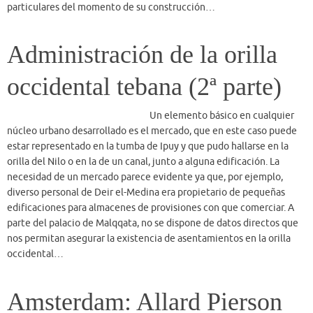
edificaciones para almacenes de provisiones con que comerciar. A
parte del palacio de Malqqata, no se dispone de datos directos que
nos permitan asegurar la existencia de asentamientos en la orilla
occidental…
Amsterdam: Allard Pierson
Museum
El Allard Pierson Museum es el
museo de arqueología que acoge la colección de la Universidad de
Amsterdam. Su nombre proviene del primer profesor de arqueología
clásica que tuvo la Universidad de Amsterdam, Allard Pierson (1831-
1896), que ocupó en 1877 la cátedra de Historia del Arte y Lenguas
Modernas. Su interés por la antigüedad y sus viajes le llevó, al igual
que a sus sucesores, a reunir una gran colección de objetos de arte y
utensilios de las distintas culturas del Mediterráneo que datan del
4000 aC hasta el 1000 dC: Las antiguas civilizaciones del antiguo
Egipto, el Próximo Oriente, el mundo griego, Etruria y el Imperio
Romano se pueden explorar en este importante museo situado