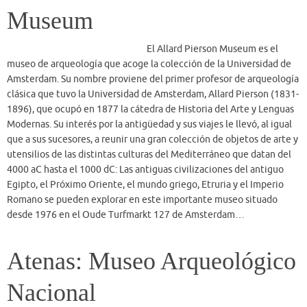
desde 1976 en el Oude Turfmarkt 127 de Amsterdam…
Atenas: Museo Arqueológico
Nacional
La sección egipcia ocupa dos salas,
en el extremo izquierdo de la planta inferior del museo y está
considerada como la cuarta colección más importante, a nivel
europeo, con aproximadamente un millar de objetos expuestos. El
origen de la colección data de finales del siglo XIX, cuando el
gobierno egipcio hizo donación al país heleno de nueve momias. Sin
embargo, el grueso importante de la colección se debe a las
aportaciones de dos personajes greco-egipcios: Ioannis Dimitrou,
oriundo de Alejandría y Alexandros Rostovic, nacido en El Cairo,
quienes en 1880 y 1904, respectivamente, cedieron sus colecciones
particulares al museo arqueológico de la capital griega…