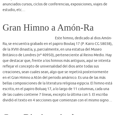
en el Gran Himno a Atón del periodo amárnico. Es una de las más
bellas composiciones de la literatura religiosa egipcia. El himno está
escrito, en el papiro Boluaq 17, a lo largo de 11 columnas, cada una
de las cuales contiene 7 líneas, excepto la última con 5. El escriba
dividió el texto en 4 secciones que comienzan con el mismo signo…
Gran Diccionario de
Mitología Egipcia
El fascinante campo de la mitología
egipcia es a menudo uno de los que provocan mayor confusión; la
engañosa similitud entre los dioses que comparten la misma
apariencia, las distintas leyendas que hacen coincidir iguales
protagonistas, son los mayores inconvenientes a la hora de
comprender el pensamiento religioso de los antiguos egipcios y su
panteón de dioses y diosas, que tanto influyeron en todos los
aspectos de la civilización que se desarrolló a orillas del Nilo. Este
diccionario pretende ser una herramienta que auxilie tanto a