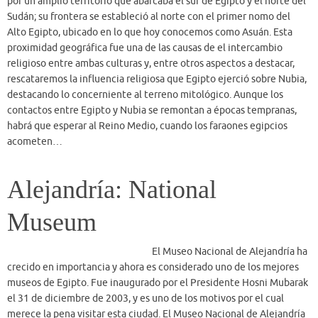
Museum
El Museo Nacional de Alejandría ha
crecido en importancia y ahora es considerado uno de los mejores
museos de Egipto. Fue inaugurado por el Presidente Hosni Mubarak
el 31 de diciembre de 2003, y es uno de los motivos por el cual
merece la pena visitar esta ciudad. El Museo Nacional de Alejandría
está ubicado en un palacio restaurado y contiene alrededor de 1.800
objetos que narran la historia de Alejandría a través de sus
diferentes épocas, incluida la faraónica, romana, copta e islámica.
El museo está ubicado en el antiguo Al-Saad Bassili Pasha Palace y
se encuentra en la calle Fouad (Tariq al-Horreyya), cerca del centro
de la ciudad…
Administración de la orilla
occidental tebana (1ª parte)
Sin duda, la especial orografía de la