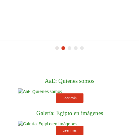
Leer más
Galería: Egipto en imágenes
Leer más
Galería: Egipto en los Museos
Leer más
Diccionario de signos y
símbolos del antiguo Egipto
Parece que las postrimerías del
siglo XX están propiciando una intensa actividad académica,