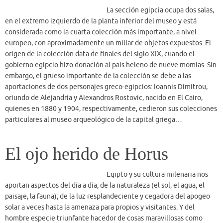
El ojo herido de Horus
Egipto y su cultura milenaria nos
aportan aspectos del día a día; de la naturaleza (el sol, el agua, el
paisaje, la fauna); de la luz resplandeciente y cegadora del apogeo
solar a veces hasta la amenaza para propios y visitantes. Y del
hombre especie triunfante hacedor de cosas maravillosas como
centro geométrico de este brillante y lumínico escenario. Sin
embargo, qué consideración social le quedaba al hombre con
defectos físicos. Se sabe por el testimonio legado en diferentes
formatos, que el egipcio del pasado era sensible y preocupado por el
minusválido o el diferente. ..
More Posts
[custom-facebook-feed account="603821889708122"
pagetype="page"]