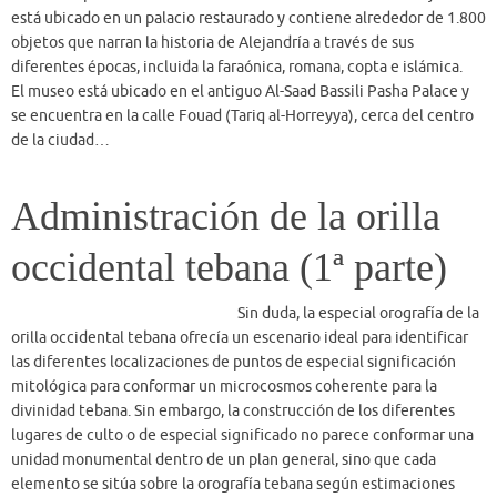
orilla occidental tebana ofrecía un escenario ideal para identificar
las diferentes localizaciones de puntos de especial significación
mitológica para conformar un microcosmos coherente para la
divinidad tebana. Sin embargo, la construcción de los diferentes
lugares de culto o de especial significado no parece conformar una
unidad monumental dentro de un plan general, sino que cada
elemento se sitúa sobre la orografía tebana según estimaciones
particulares del momento de su construcción…
Administración de la orilla
occidental tebana (2ª parte)
Un elemento básico en cualquier
núcleo urbano desarrollado es el mercado, que en este caso puede
estar representado en la tumba de Ipuy y que pudo hallarse en la
orilla del Nilo o en la de un canal, junto a alguna edificación. La
necesidad de un mercado parece evidente ya que, por ejemplo,
diverso personal de Deir el-Medina era propietario de pequeñas