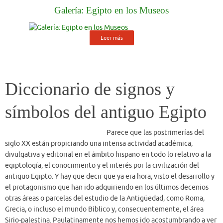
divulgativa y editorial en el ámbito hispano en todo lo relativo a la
egiptología, el conocimiento y el interés por la civilización del
antiguo Egipto. Y hay que decir que ya era hora, visto el desarrollo y
el protagonismo que han ido adquiriendo en los últimos decenios
otras áreas o parcelas del estudio de la Antigüedad, como Roma,
Grecia, o incluso el mundo Bíblico y, consecuentemente, el área
Sirio-palestina. Paulatinamente nos hemos ido acostumbrando a ver
anunciados cursos, ciclos de conferencias, exposiciones, viajes de
estudio, etc…
Gran Himno a Amón-Ra
Este himno, dedicado al dios Amón-
Ra, se encuentra grabado en el papiro Boulaq 17 (P. Kairo CG 58038),
de la XVIII dinastía, y, parcialmente, en una estatua del Museo
Británico de Londres (nº 40950), perteneciente al Reino Medio. Hay
que destacar que, frente a los himnos más antiguos, aquí se intenta
reflejar el concepto de universalidad del dios ante todas sus
creaciones, sean cuales sean, algo que se repetirá posteriormente