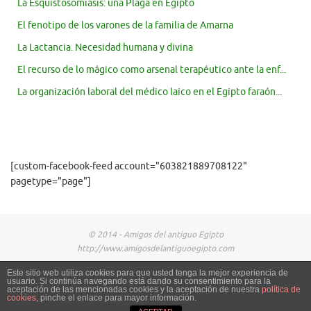
La Esquistosomiasis: una Plaga en Egipto
El fenotipo de los varones de la familia de Amarna
La Lactancia. Necesidad humana y divina
El recurso de lo mágico como arsenal terapéutico ante la enf...
La organización laboral del médico laico en el Egipto faraón...
[custom-facebook-feed account="603821889708122"
pagetype="page"]
© 2014 - Amigos del antiguo Egipto
http://www.amigosdelantiguoegipto.com
Este sitio web utiliza cookies para que usted tenga la mejor experiencia de
usuario. Si continúa navegando está dando su consentimiento para la
aceptación de las mencionadas cookies y la aceptación de nuestra
política de
cookies
, pinche el enlace para mayor información.
Creado con
Tempera
&
WordPress.